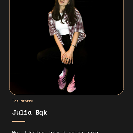
Tatuatorka
Julia Bąk
Hej !Jestem Jula i od dziecka