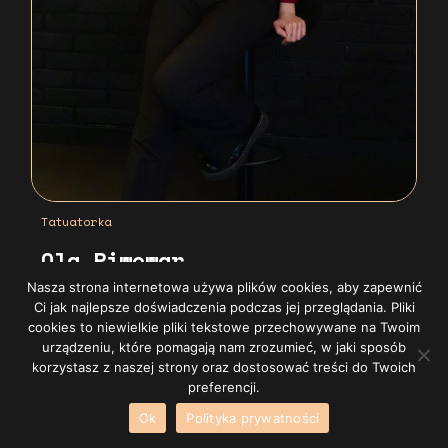
Tatuatorka
Ola Piwowar
Nasza strona internetowa używa plików cookies, aby zapewnić
Ci jak najlepsze doświadczenia podczas jej przeglądania. Pliki
Tatuuję od 2019 roku. Specjalizuję
cookies to niewielkie pliki tekstowe przechowywane na Twoim
urządzeniu, które pomagają nam zrozumieć, w jaki sposób
się w mikrorealizmie i abstrakcji,
korzystasz z naszej strony oraz dostosować treści do Twoich
tworząc delikatne, spersonalizowane
preferencji.
projekty. Szczególnie bliskie są mi
Ok
Polityka prywatności
portrety zwierząt.