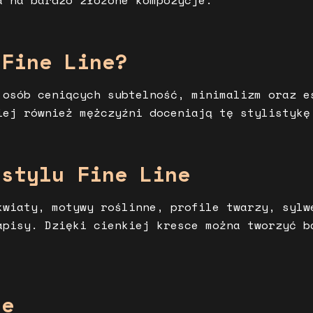
a na bardzo złożone kompozycje.
 Fine Line?
osób ceniących subtelność, minimalizm oraz e
iej również mężczyźni doceniają tę stylistykę
 stylu Fine Line
kwiaty, motywy roślinne, profile twarzy, sylw
apisy. Dzięki cienkiej kresce można tworzyć b
le