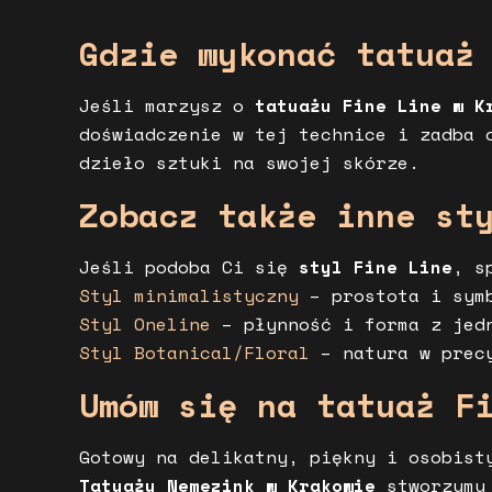
Gdzie wykonać tatuaż
Jeśli marzysz o
tatuażu Fine Line w K
doświadczenie w tej technice i zadba 
dzieło sztuki na swojej skórze.
Zobacz także inne st
Jeśli podoba Ci się
styl Fine Line
, s
Styl minimalistyczny
– prostota i symb
Styl Oneline
– płynność i forma z jed
Styl Botanical/Floral
– natura w precy
Umów się na tatuaż F
Gotowy na delikatny, piękny i osobis
Tatuażu Nemezink w Krakowie
stworzymy 