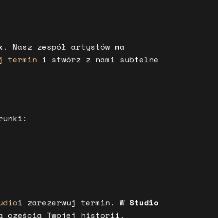
k
. Nasz zespół artystów ma
j termin
i stwórz z nami subtelne
runki:
udio
i zarezerwuj termin. W
Studio
ą częścią Twojej historii.