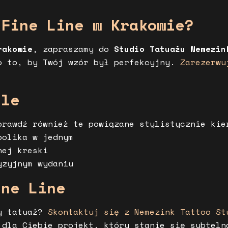
 Fine Line w Krakowie?
rakowie
, zapraszamy do
Studio Tatuażu Nemezin
o to, by Twój wzór był perfekcyjny.
Zarezerwu
yle
prawdź również te powiązane stylistycznie kie
olika w jednym
nej kreski
zyjnym wydaniu
ine Line
ty tatuaż?
Skontaktuj się z Nemezink Tattoo St
dla Ciebie projekt, który stanie się subteln