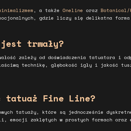
minimalizmem
, a także
Oneline
oraz
Botanical/
mocjonalnych, gdzie liczy się delikatna forma
 jest trwały?
wałość zależy od doświadczenia tatuatora i o
aściwą technikę, głębokość igły i jakość tus
ć tatuaż Fine Line?
owych tatuaży, które są jednocześnie dyskretn
li, emocji zaklętych w prostych formach oraz 