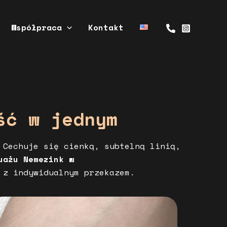
Współpraca
Kontakt
ść w jednym
 Cechuje się cienką, subtelną linią,
uażu Nemezink w
 z indywidualnym przekazem.